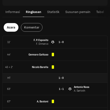
Informasi
Ringkasan
Statistik
Susunan pemain
Tabel
Acara
Komentar
F. P. Esposito
11'
1 - 0
F. Dimarco
44'
Gennaro Gattuso
45 + 2'
Nicolò Barella
HT
1
-
0
Antonio Nusa
63'
1 - 1
A. Sørloth
67'
A. Bastoni