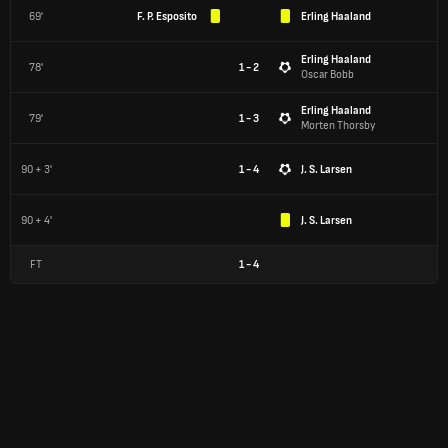
69'
F. P. Esposito
Erling Haaland
Erling Haaland
78'
1 - 2
Oscar Bobb
Erling Haaland
79'
1 - 3
Morten Thorsby
90 + 3'
1 - 4
J. S. Larsen
90 + 4'
J. S. Larsen
FT
1
-
4