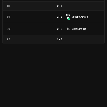
HT
2
-
1
PEN
59'
2 - 2
Joseph Athale
69'
2 - 3
Gerard Waia
FT
2
-
3