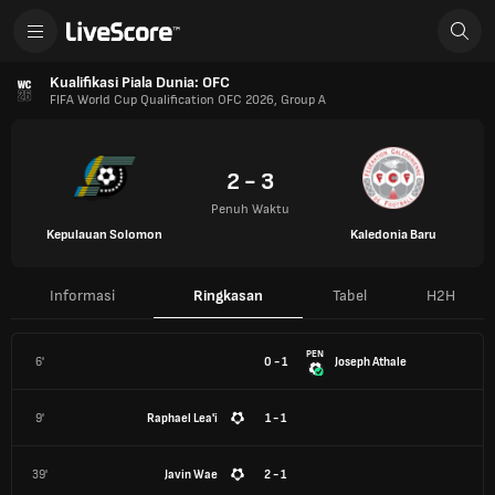
Kualifikasi Piala Dunia: OFC
FIFA World Cup Qualification OFC 2026, Group A
2 - 3
Penuh Waktu
Kepulauan Solomon
Kaledonia Baru
Informasi
Ringkasan
Tabel
H2H
PEN
6'
0 - 1
Joseph Athale
9'
Raphael Lea'i
1 - 1
39'
Javin Wae
2 - 1