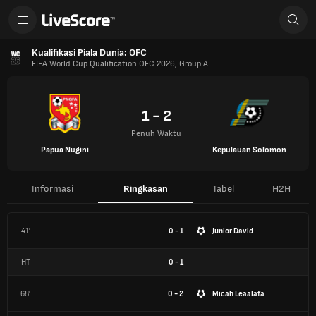
Kualifikasi Piala Dunia: OFC
FIFA World Cup Qualification OFC 2026, Group A
1 - 2
Penuh Waktu
Papua Nugini
Kepulauan Solomon
Informasi
Ringkasan
Tabel
H2H
41'
0 - 1
Junior David
HT
0
-
1
68'
0 - 2
Micah Leaalafa