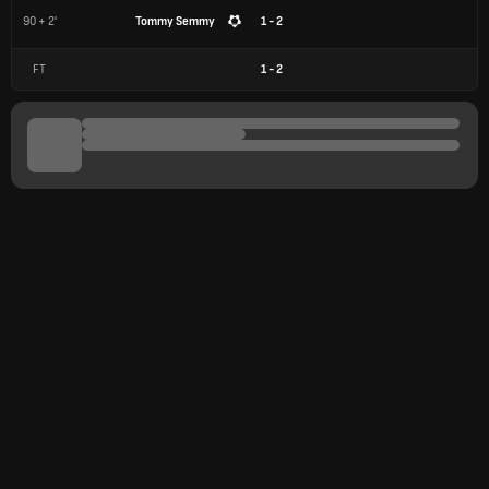
90 + 2'
Tommy Semmy
1 - 2
FT
1
-
2