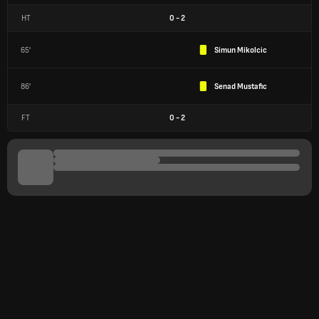
HT
0
-
2
65'
Simun Mikolcic
86'
Senad Mustafic
FT
0
-
2