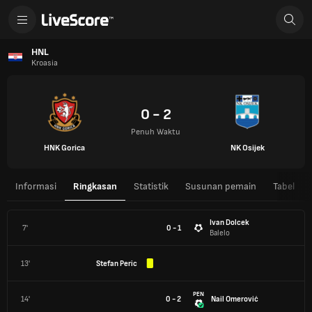
HNL
Kroasia
0 - 2
Penuh Waktu
HNK Gorica
NK Osijek
Informasi
Ringkasan
Statistik
Susunan pemain
Tabel
Ivan Dolcek
7'
0 - 1
Balelo
13'
Stefan Peric
PEN
14'
0 - 2
Nail Omerović