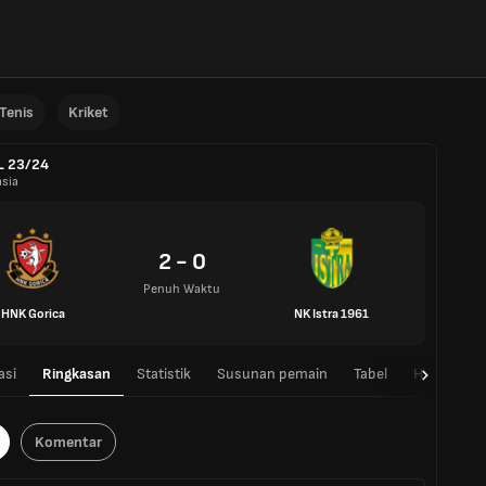
Tenis
Kriket
L 23/24
asia
2 - 0
Penuh Waktu
HNK Gorica
NK Istra 1961
asi
Ringkasan
Statistik
Susunan pemain
Tabel
H2H
Komentar