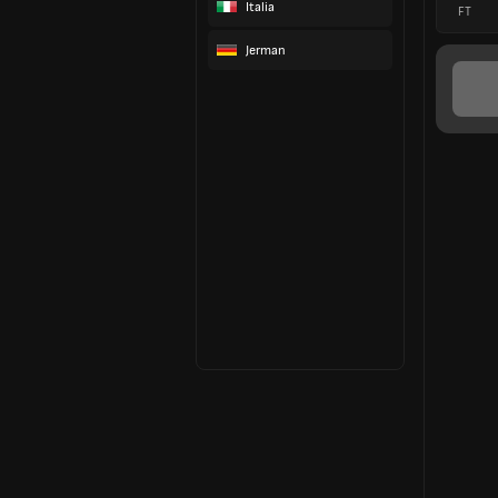
Italia
FT
Jerman