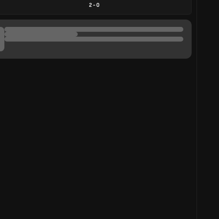
2
-
0