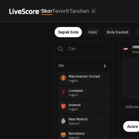
Skor
Favorit
Taruhan
Sepak bola
Hoki
Bola basket
HN
Kro
TIM
Manchester United
Inggris
Liverpool
Inggris
Arsenal
Inform
Inggris
Real Madrid
Spanyol
Acara
Barcelona
Spanyol