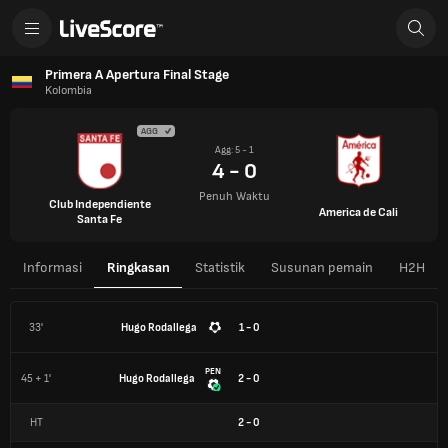
Primera A Apertura Final Stage
Kolombia
AGG
Agg: 5 - 1
4 - 0
Penuh Waktu
Club Independiente
America de Cali
Santa Fe
Informasi
Ringkasan
Statistik
Susunan pemain
H2H
33'
Hugo Rodallega
1 - 0
PEN
45 + 1'
Hugo Rodallega
2 - 0
HT
2
-
0