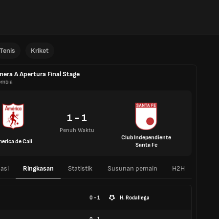
Tenis
Kriket
mera A Apertura Final Stage
ombia
1 - 1
Penuh Waktu
Club Independiente
erica de Cali
Santa Fe
asi
Ringkasan
Statistik
Susunan pemain
H2H
0 - 1
H. Rodallega