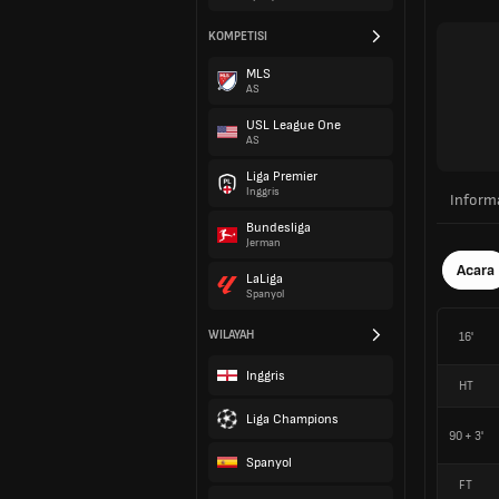
KOMPETISI
MLS
AS
USL League One
AS
Liga Premier
Inggris
Inform
Bundesliga
Jerman
Acara
LaLiga
Spanyol
WILAYAH
16'
Inggris
HT
Liga Champions
90 + 3'
Spanyol
FT