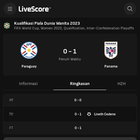
Kualifikasi Piala Dunia Wanita 2023
FIFA World Cup, Women 2023, Qualification, Inter-Confederation Playoffs
0 - 1
Penuh Waktu
Paraguay
Panama
Informasi
Ringkasan
H2H
HT
0
-
0
75'
0 - 1
Lineth Cedeno
FT
0
-
1