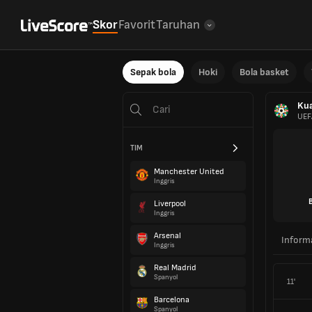
Skor
Favorit
Taruhan
Sepak bola
Hoki
Bola basket
Kua
UEF
TIM
Manchester United
Inggris
Liverpool
Inggris
Arsenal
Inform
Inggris
Real Madrid
Spanyol
11'
Barcelona
Spanyol