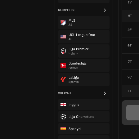
19'
KOMPETISI
HT
MLS
AS
46'
USL League One
AS
66'
Liga Premier
Inggris
74'
Bundesliga
Jerman
76'
LaLiga
Spanyol
FT
WILAYAH
Inggris
Liga Champions
Spanyol