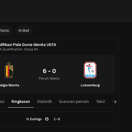
Tenis
Kriket
lifikasi Piala Dunia Wanita UEFA
A Qualification: Group B4
6 - 0
Penuh Waktu
Belgia Wanita
Luksemburg
asi
Ringkasan
Statistik
Susunan pemain
Tabel
H2H
H. Eurlings
1 - 0