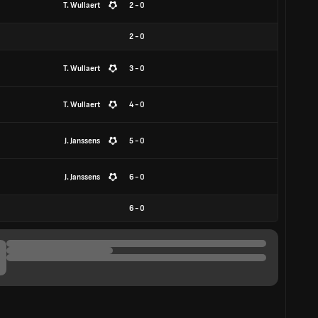
T. Wullaert
2 - 0
2
-
0
T. Wullaert
3 - 0
T. Wullaert
4 - 0
J. Janssens
5 - 0
J. Janssens
6 - 0
6
-
0