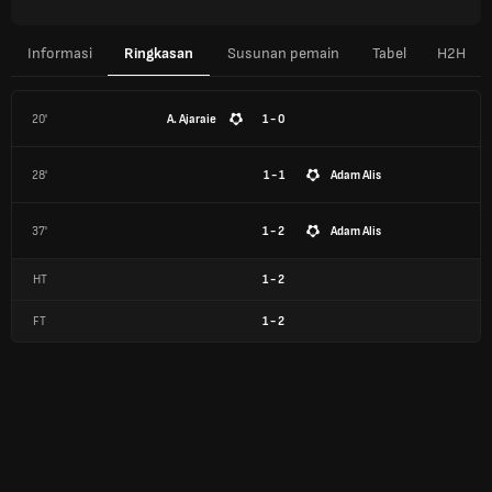
Informasi
Ringkasan
Susunan pemain
Tabel
H2H
20'
A. Ajaraie
1 - 0
28'
1 - 1
Adam Alis
37'
1 - 2
Adam Alis
HT
1
-
2
FT
1
-
2