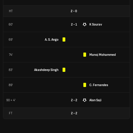
HT
2
-
0
60'
2 - 1
K Sourav
69'
A. S. Ango
74'
Manoj Mohammed
83'
Akashdeep Singh
89'
C. Fernandes
90 + 4'
2 - 2
Alan Saji
FT
2
-
2