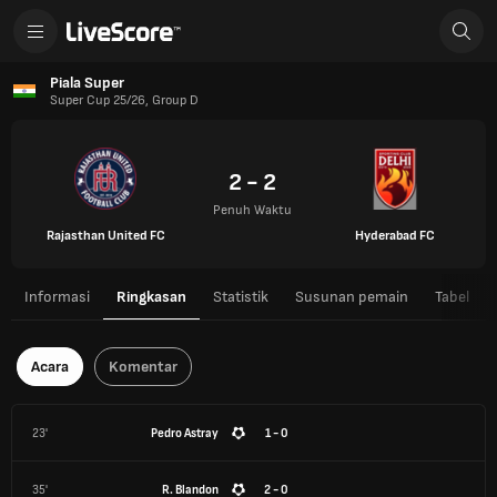
Piala Super
Super Cup 25/26, Group D
2 - 2
Penuh Waktu
Rajasthan United FC
Hyderabad FC
Informasi
Ringkasan
Statistik
Susunan pemain
Tabel
Acara
Komentar
23'
Pedro Astray
1 - 0
35'
R. Blandon
2 - 0