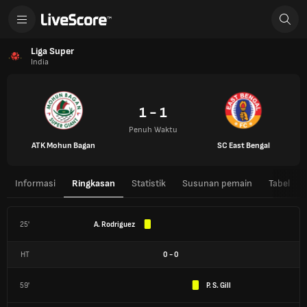
Liga Super
India
1 - 1
Penuh Waktu
ATK Mohun Bagan
SC East Bengal
Informasi
Ringkasan
Statistik
Susunan pemain
Tabel
25'
A. Rodriguez
HT
0
-
0
59'
P. S. Gill