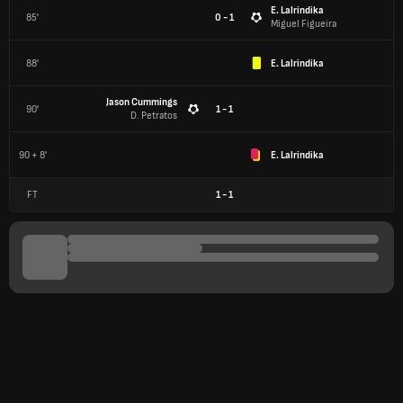
E. Lalrindika
85'
0 - 1
Miguel Figueira
88'
E. Lalrindika
Jason Cummings
90'
1 - 1
D. Petratos
90 + 8'
E. Lalrindika
FT
1
-
1