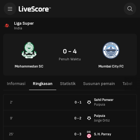
Liga Super
India
0 - 4
Penuh Waktu
Mohammedan SC
Mumbai City FC
Informasi
Ringkasan
Statistik
Susunan pemain
Tabel
Sahil Panwar
2'
0 - 1
Puipuia
Puipuia
9'
0 - 2
Jorge Ortiz
OG
25'
0 - 3
S. H. Parray