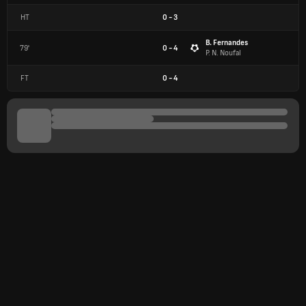
HT
0
-
3
B. Fernandes
79'
0 - 4
P. N. Noufal
FT
0
-
4