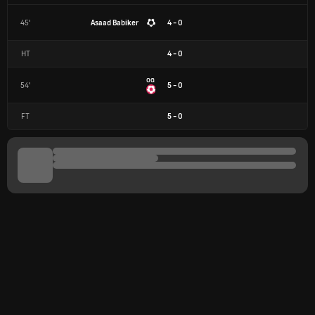
45'
Asaad Babiker
4 - 0
HT
4
-
0
OG
54'
5 - 0
FT
5
-
0