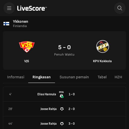
Ykkonen
Finlandia
5 - 0
Penuh Waktu
VJS
KPV Kokkola
Informasi
Ringkasan
Susunan pemain
Tabel
H2H
PEN
4'
Elias Hannula
1 - 0
28'
Joose Rahja
2 - 0
44'
Joose Rahja
3 - 0