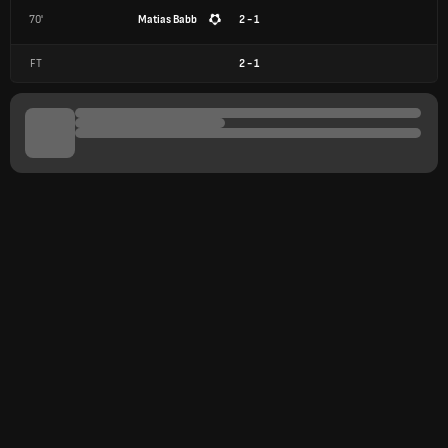
70'
Matias Babb
2 - 1
FT
2
-
1