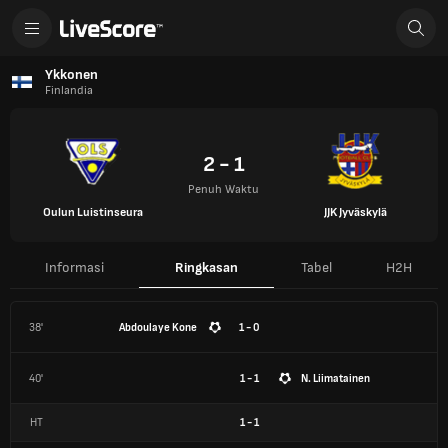
Ykkonen
Finlandia
2 - 1
Penuh Waktu
Oulun Luistinseura
JJK Jyväskylä
Informasi
Ringkasan
Tabel
H2H
38'
Abdoulaye Kone
1 - 0
40'
1 - 1
N. Liimatainen
HT
1
-
1