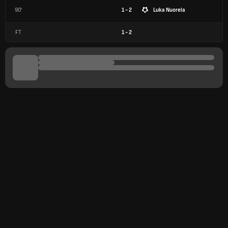
90'
1 - 2
Luka Nuorela
FT
1
-
2