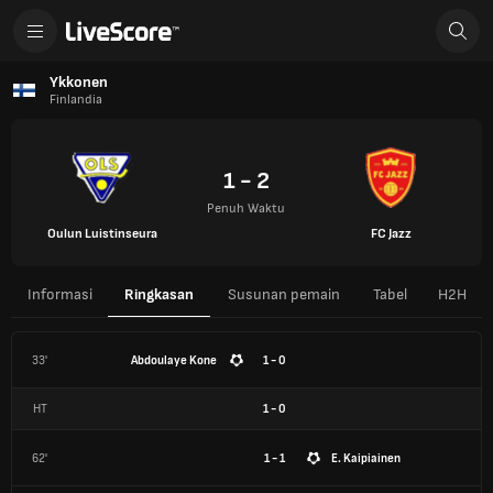
Ykkonen
Finlandia
1 - 2
Penuh Waktu
Oulun Luistinseura
FC Jazz
Informasi
Ringkasan
Susunan pemain
Tabel
H2H
33'
Abdoulaye Kone
1 - 0
HT
1
-
0
62'
1 - 1
E. Kaipiainen