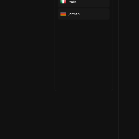
Italia
Jerman