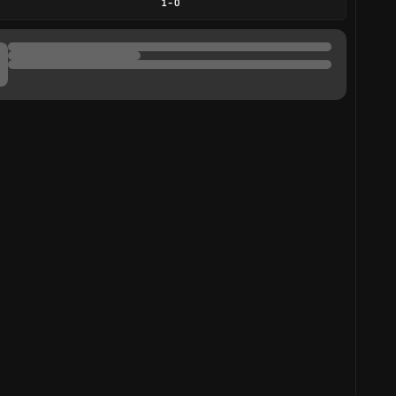
1
-
0