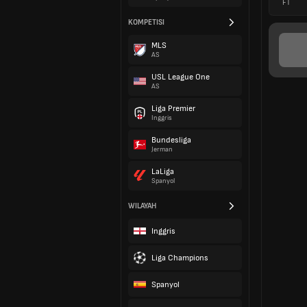
FT
KOMPETISI
MLS
AS
USL League One
AS
Liga Premier
Inggris
Bundesliga
Jerman
LaLiga
Spanyol
WILAYAH
Inggris
Liga Champions
Spanyol