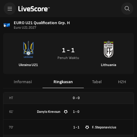
EURO U21 Qualification Grp. H
Euro U21 2027
1 - 1
Penuh Waktu
Ukraina U21
Lithuania
Informasi
Ringkasan
Tabel
H2H
HT
0
-
0
61'
Danylo Krevsun
1 - 0
70'
1 - 1
F. Steponavicius