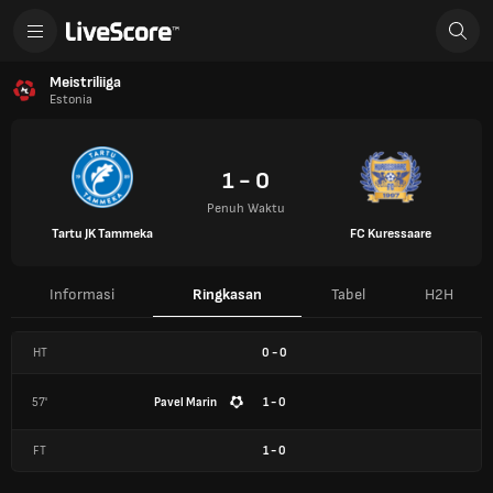
Meistriliiga
Estonia
1 - 0
Penuh Waktu
Tartu JK Tammeka
FC Kuressaare
Informasi
Ringkasan
Tabel
H2H
HT
0
-
0
57'
Pavel Marin
1 - 0
FT
1
-
0