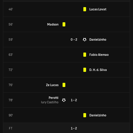
46'
Lucas Lovat
56'
Madson
59'
0 - 2
Danielzinho
63'
Fabio Alemao
72'
D. H. d. Silva
76'
Ze Lucas
Perotti
78'
1 - 2
Iury Castilho
90'
Danielzinho
FT
1
-
2