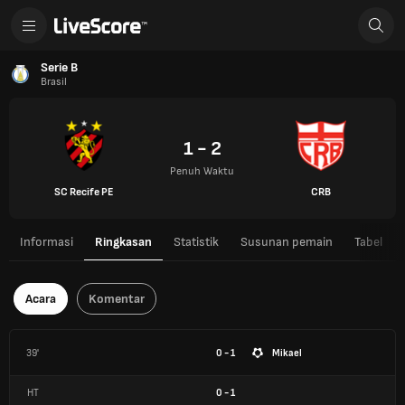
Serie B
Brasil
1 - 2
Penuh Waktu
SC Recife PE
CRB
Informasi
Ringkasan
Statistik
Susunan pemain
Tabel
Acara
Komentar
39'
0 - 1
Mikael
HT
0
-
1