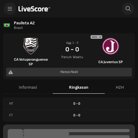
Paulista A2
Brasil
AGG
Agg: 1 - 2
0 - 0
Penuh Waktu
CA Votuporanguense
CA Juventus SP
SP
Hanya Hasil
Informasi
Ringkasan
H2H
HT
0
-
0
FT
0
-
0