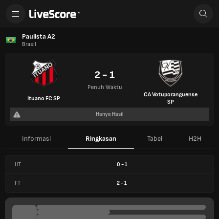
Paulista A2
Brasil
2 - 1
Penuh Waktu
CA Votuporanguense
Ituano FC SP
SP
Hanya Hasil
Informasi
Ringkasan
Tabel
H2H
HT
0
-
1
FT
2
-
1