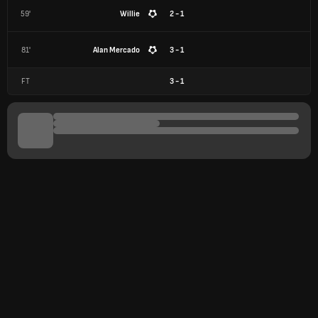
59'
Willie
2 - 1
81'
Alan Mercado
3 - 1
FT
3
-
1