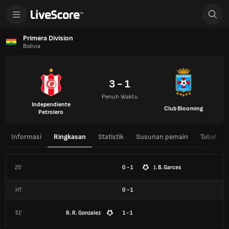
Primera Division
Bolivia
3 - 1
Penuh Waktu
Independiente
Club Blooming
Petrolero
Informasi
Ringkasan
Statistik
Susunan pemain
Tabel
25'
0 - 1
J. B. Garces
HT
0
-
1
51'
R. R. Gonzalez
1 - 1