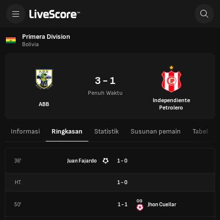
Primera Division
Bolivia
3 - 1
Penuh Waktu
Independiente
ABB
Petrolero
Informasi
Ringkasan
Statistik
Susunan pemain
Tabel
36'
Juan Fajardo
1 - 0
HT
1
-
0
OG
50'
1 - 1
Jhon Cuellar