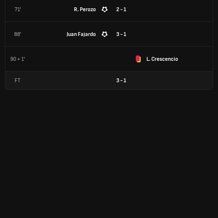
71'
R. Perozo
2 - 1
88'
Juan Fajardo
3 - 1
90 + 1'
L. Crescencio
FT
3
-
1