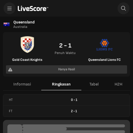
Queensland
Australia
2 - 1
Penuh Waktu
Gold Coast Knights
Queensland Lions FC
Hanya Hasil
Informasi
Ringkasan
Tabel
H2H
HT
0
-
1
FT
2
-
1