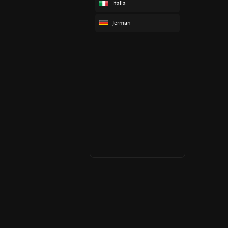
Italia
Jerman