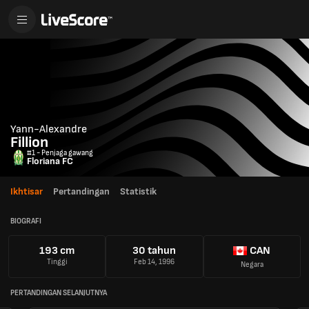
Yann-Alexandre
Fillion
#1 - Penjaga gawang
Floriana FC
Ikhtisar
Pertandingan
Statistik
BIOGRAFI
193 cm
30 tahun
CAN
Tinggi
Feb 14, 1996
Negara
PERTANDINGAN SELANJUTNYA