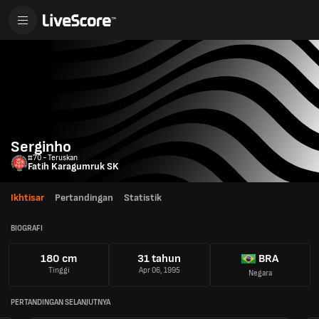
Serginho
#70 - Teruskan
Fatih Karagumruk SK
Ikhtisar
Pertandingan
Statistik
BIOGRAFI
180 cm
31 tahun
BRA
Tinggi
Apr 06, 1995
Negara
PERTANDINGAN SELANJUTNYA