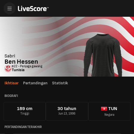
Sabri
Ben Hessen
#22 - Penjaga gawang
Tunisia
Ikhtisar
Pertandingan
Statistik
BIOGRAFI
189 cm
30 tahun
TUN
Tinggi
Jun 13, 1996
Negara
PERTANDINGAN TERAKHIR