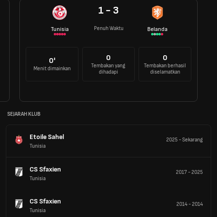
1 - 3
Penuh Waktu
Tunisia
Belanda
0
0
0'
Tembakan yang
Tembakan berhasil
Menit dimainkan
dihadapi
diselamatkan
SEJARAH KLUB
Etoile Sahel
2025
-
Sekarang
Tunisia
CS Sfaxien
2017
-
2025
Tunisia
CS Sfaxien
2014
-
2014
Tunisia