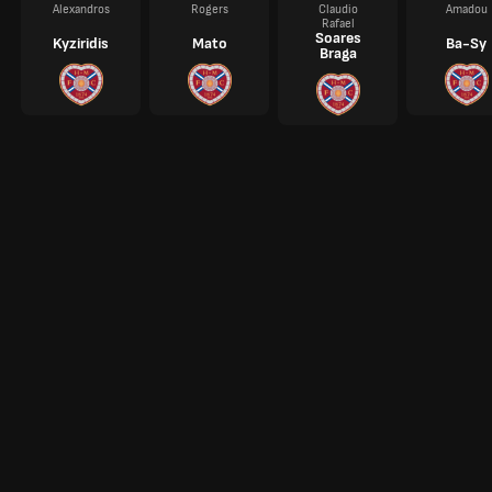
Alexandros
Rogers
Claudio
Amadou
Rafael
Soares
Kyziridis
Mato
Ba-Sy
Braga