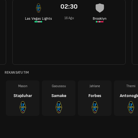
02:30
16 Agu
Las Vegas Lights
Brooklyn
REKAN SATU TIM
Mason
Gaoussou
Jahlane
Themi
Stajduhar
Samake
Forbes
Antonogl