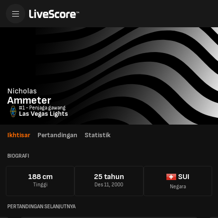
Nicholas
Ammeter
#1 - Penjaga gawang
Las Vegas Lights
Ikhtisar
Pertandingan
Statistik
BIOGRAFI
188 cm
25 tahun
SUI
Tinggi
Des 11, 2000
Negara
PERTANDINGAN SELANJUTNYA