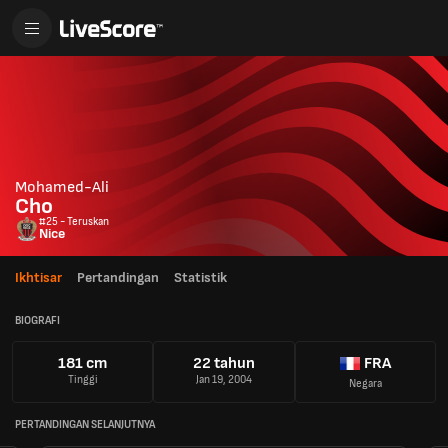
Mohamed-Ali
Cho
#25 - Teruskan
Nice
Ikhtisar
Pertandingan
Statistik
BIOGRAFI
181 cm
22 tahun
FRA
Tinggi
Jan 19, 2004
Negara
PERTANDINGAN SELANJUTNYA