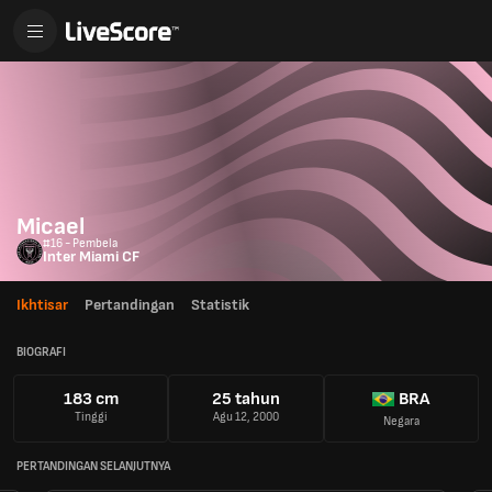
Micael
#16 - Pembela
Inter Miami CF
Ikhtisar
Pertandingan
Statistik
BIOGRAFI
183 cm
25 tahun
BRA
Tinggi
Agu 12, 2000
Negara
PERTANDINGAN SELANJUTNYA