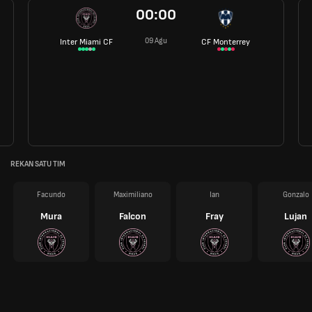
00:00
09 Agu
Inter Miami CF
CF Monterrey
REKAN SATU TIM
Facundo
Maximiliano
Ian
Gonzalo
Mura
Falcon
Fray
Lujan