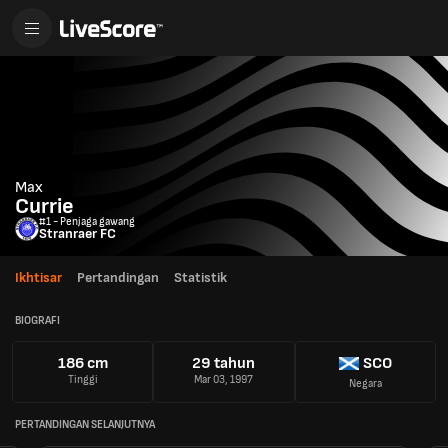
Max
Currie
#1 - Penjaga gawang
Stranraer FC
Ikhtisar
Pertandingan
Statistik
BIOGRAFI
186 cm
29 tahun
SCO
Tinggi
Mar 03, 1997
Negara
PERTANDINGAN SELANJUTNYA