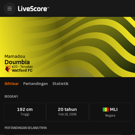
Mamadou
Doumbia
#20 - Teruskan
Watford FC
Ikhtisar
Pertandingan
Statistik
BIOGRAFI
192 cm
20 tahun
MLI
Tinggi
Feb 18, 2006
Negara
PERTANDINGAN SELANJUTNYA