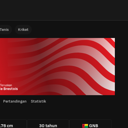
Tenis
Kriket
é
 Teruskan
e Brestois
Pertandingan
Statistik
176 cm
30 tahun
GNB