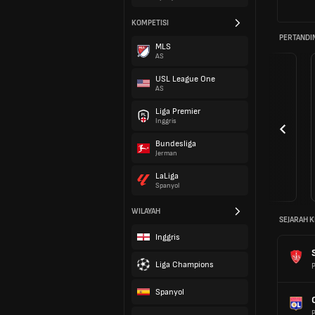
KOMPETISI
PERTANDI
MLS
AS
USL League One
AS
Liga Premier
Inggris
Bundesliga
Jerman
LaLiga
Spanyol
WILAYAH
SEJARAH K
Inggris
Liga Champions
P
Spanyol
P