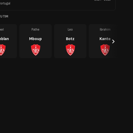
ortugal
U TIM
xel
Pathe
Leo
Ibrahim
blan
Mboup
Botz
Kante