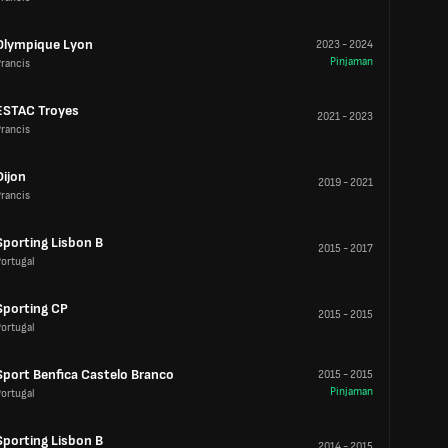
Olympique Lyon
2023
-
2024
Pinjaman
rancis
ESTAC Troyes
2021
-
2023
rancis
Dijon
2019
-
2021
rancis
Sporting Lisbon B
2015
-
2017
ortugal
Sporting CP
2015
-
2015
ortugal
Sport Benfica Castelo Branco
2015
-
2015
Pinjaman
ortugal
Sporting Lisbon B
2014
-
2015