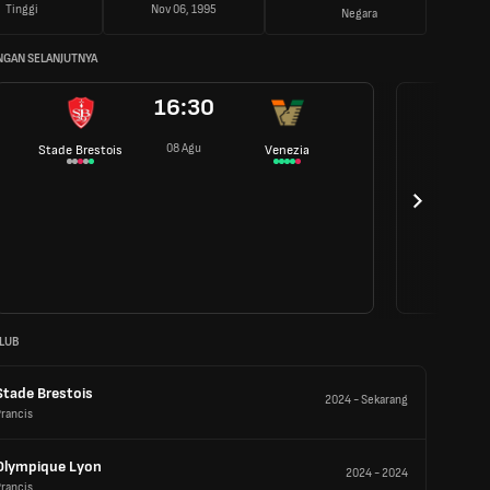
Tinggi
Nov 06, 1995
Negara
NGAN SELANJUTNYA
16:30
08 Agu
Stade Brestois
Venezia
LUB
Stade Brestois
2024
-
Sekarang
rancis
Olympique Lyon
2024
-
2024
rancis