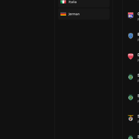
Italia
Jerman
P
P
P
P
P
P