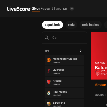
Skor
Favorit
Taruhan
Sepak bola
Hoki
Bola basket
TIM
Manchester United
Inggris
Mama
Bald
Liverpool
#17 -
Inggris
Stad
Arsenal
Inggris
Ikhtisar
Real Madrid
BIOGRAFI
Spanyol
Barcelona
Spanyol