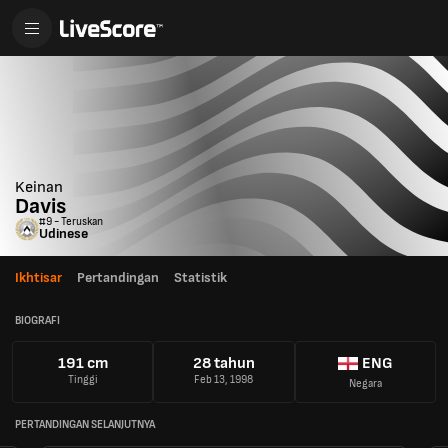
Keinan
Davis
#9 - Teruskan
Udinese
Ikhtisar
Pertandingan
Statistik
BIOGRAFI
191 cm
28 tahun
ENG
Tinggi
Feb 13, 1998
Negara
PERTANDINGAN SELANJUTNYA