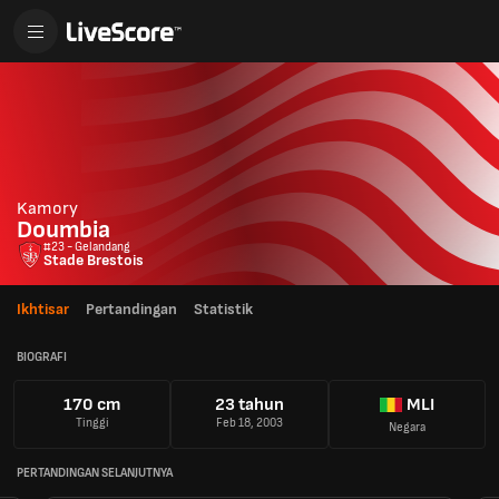
Kamory
Doumbia
#23 - Gelandang
Stade Brestois
Ikhtisar
Pertandingan
Statistik
BIOGRAFI
170 cm
23 tahun
MLI
Tinggi
Feb 18, 2003
Negara
PERTANDINGAN SELANJUTNYA