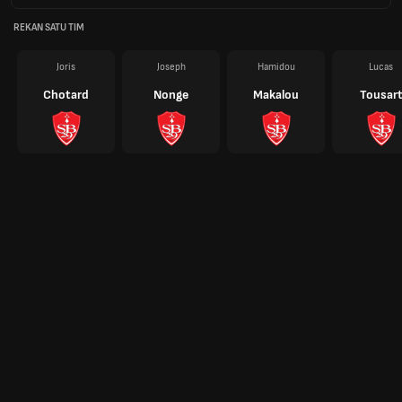
REKAN SATU TIM
Joris
Joseph
Hamidou
Lucas
Chotard
Nonge
Makalou
Tousar