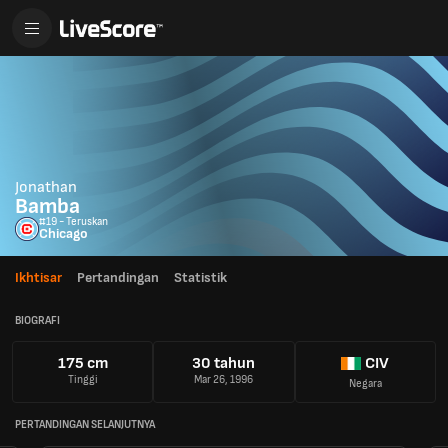
Jonathan
Bamba
#19 - Teruskan
Chicago
Ikhtisar
Pertandingan
Statistik
BIOGRAFI
175 cm
30 tahun
CIV
Tinggi
Mar 26, 1996
Negara
PERTANDINGAN SELANJUTNYA