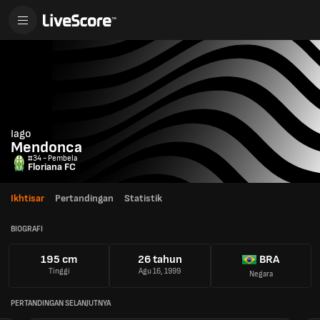
Iago
Mendonca
#34 - Pembela
Floriana FC
Ikhtisar
Pertandingan
Statistik
BIOGRAFI
195 cm
26 tahun
BRA
Tinggi
Agu 16, 1999
Negara
PERTANDINGAN SELANJUTNYA