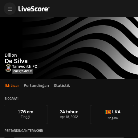
Dillon
De Silva
Tamworth FC
DIPINJAMKAN
Ikhtisar
Pertandingan
Statistik
BIOGRAFI
176 cm
24 tahun
LKA
Tinggi
Apr 18, 2002
Negara
PERTANDINGAN TERAKHIR