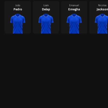
João
Liam
Emanuel
Nicolas
Pedro
Delap
Emegha
Jackso