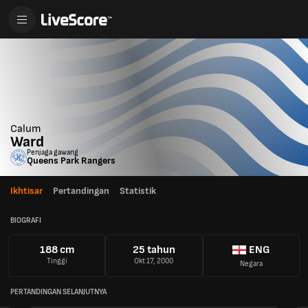
Calum
Ward
Penjaga gawang
Queens Park Rangers
Ikhtisar
Pertandingan
Statistik
BIOGRAFI
188 cm
25 tahun
ENG
Tinggi
Okt 17, 2000
Negara
PERTANDINGAN SELANJUTNYA