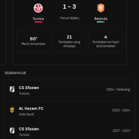
1 - 3
Penuh Waktu
Tunisia
Belanda
21
4
90'
Tembakan yang
Tembakan berhasil
Menit dimainkan
dihadapi
diselamatkan
SEJARAH KLUB
CS Sfaxien
2024
-
Sekarang
Tunisia
AL Hazem FC
2023
-
2024
Arab Saudi
CS Sfaxien
2017
-
2023
Tunisia