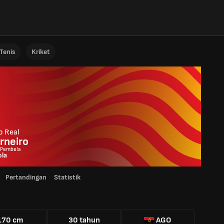
Tenis
Kriket
o Real
rneiro
 Pembela
ola
Pertandingan
Statistik
170 cm
30 tahun
AGO