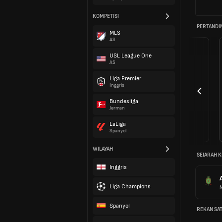
KOMPETISI
PERTANDI
MLS
AS
USL League One
AS
Liga Premier
Inggris
Bundesliga
Jerman
LaLiga
Spanyol
WILAYAH
SEJARAH K
Inggris
Liga Champions
Spanyol
REKAN SAT