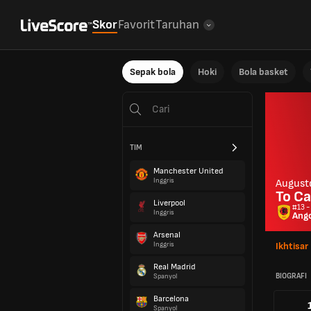
Skor
Favorit
Taruhan
Sepak bola
Hoki
Bola basket
TIM
Manchester United
Inggris
August
To Ca
Liverpool
#13 -
Inggris
Ang
Arsenal
Inggris
Ikhtisar
Real Madrid
BIOGRAFI
Spanyol
Barcelona
Spanyol