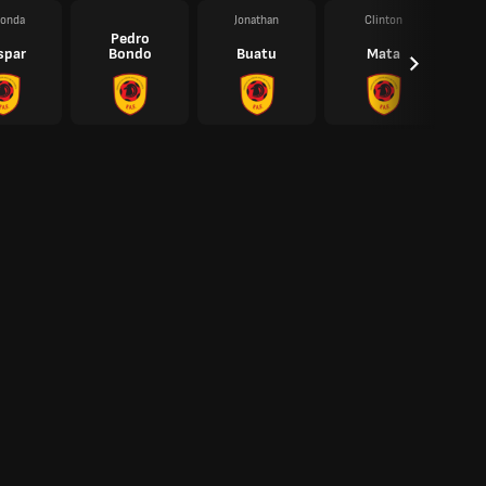
londa
Jonathan
Clinton
Pedro
spar
Bondo
Buatu
Mata