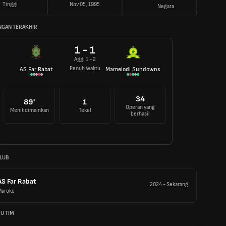
Tinggi
Nov 05, 1995
Negara
NGAN TERAKHIR
1 - 1
Agg: 1 - 2
Penuh Waktu
AS Far Rabat
Mamelodi Sundowns
34
89'
1
Operan yang
Menit dimainkan
Tekel
berhasil
LUB
AS Far Rabat
2024
-
Sekarang
Maroko
U TIM