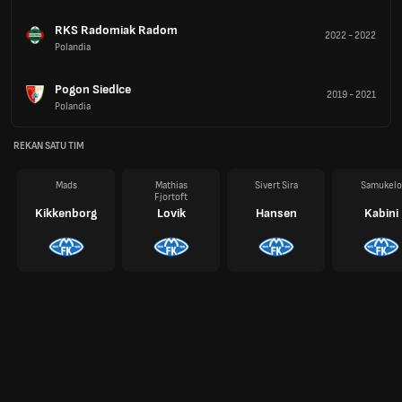
RKS Radomiak Radom
2022
-
2022
Polandia
Pogon Siedlce
2019
-
2021
Polandia
REKAN SATU TIM
Mads
Mathias
Sivert Sira
Samukelo
Fjortoft
Kikkenborg
Lovik
Hansen
Kabini