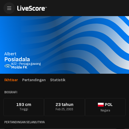
Albert
Posiadala
#22 - Penjaga gawang
Molde FK
Ikhtisar
Pertandingan
Statistik
BIOGRAFI
193 cm
23 tahun
POL
Tinggi
Feb 25, 2003
Negara
PERTANDINGAN SELANJUTNYA