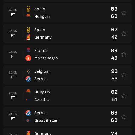
69
Spain
24 JUN
FT
60
Hungary
67
Spain
22 JUN
FT
42
Germany
89
France
22 JUN
FT
46
Montenegro
93
Belgium
22 JUN
FT
53
Serbia
62
Hungary
22 JUN
FT
61
Czechia
66
Serbia
20 JUN
FT
60
Great Britain
79
Germany
20 JUN