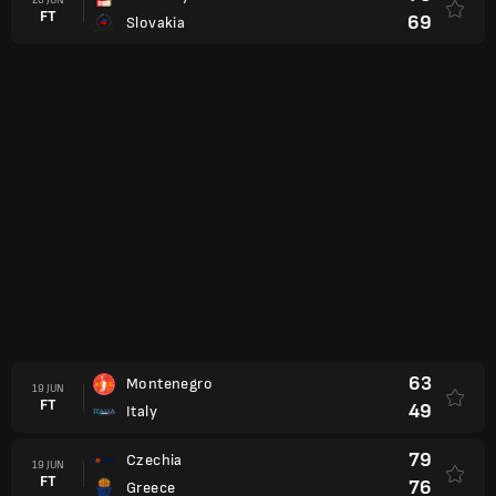
FT
69
Slovakia
63
Montenegro
19 JUN
FT
49
Italy
79
Czechia
19 JUN
FT
76
Greece