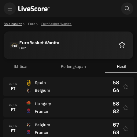
Bola basket
Euro
EuroBasket Wanita
EuroBasket Wanita
Euro
Favorit
Ikhtisar
Perlengkapan
Hasil
58
Spain
25 JUN
FT
64
Belgium
68
Hungary
25 JUN
FT
82
France
67
Belgium
24 JUN
FT
63
France