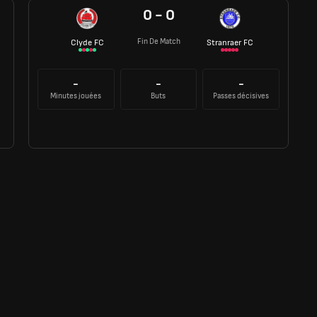
0 - 0
Fin De Match
Clyde FC
Stranraer FC
-
-
-
Minutes jouées
Buts
Passes décisives