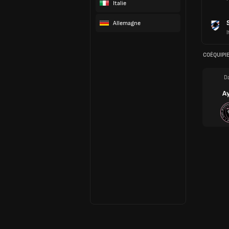
Italie
Allemagne
I
COÉQUIPI
Da
Ay