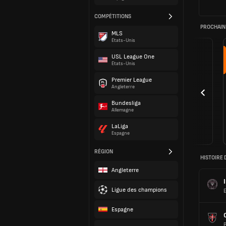
COMPÉTITIONS
PROCHAIN
MLS
États-Unis
USL League One
États-Unis
Premier League
Angleterre
Bundesliga
Allemagne
LaLiga
Espagne
RÉGION
HISTOIRE 
Angleterre
Ligue des champions
E
Espagne
P