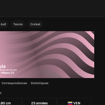
ball
Tennis
Cricket
o
via
ilieu de terrain
r Miami CF
Correspondances
Statistiques
IE
180 cm
23 années
VEN