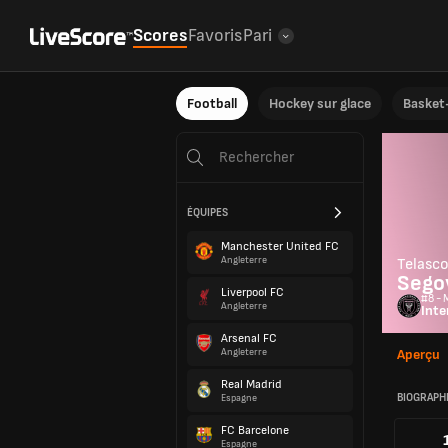
Scores
Favoris
Pari
Football
Hockey sur glace
Basket-
ÉQUIPES
Manchester United FC
Angleterre
Telasc
Sego
Liverpool FC
#8 - M
Angleterre
Inte
Arsenal FC
Angleterre
Aperçu
Real Madrid
BIOGRAPH
Espagne
FC Barcelone
Espagne