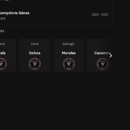
Sampdoria Gênes
2022
-
2023
talie
ERS
vid
David
Santiago
ala
Ochoa
Morales
Casemiro